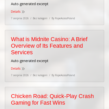
Auto-generated excerpt
Details
7 sierpnia 2026
Bez kategorii
By
RopeAccessPoland
What is Midnite Casino: A Brief
Overview of Its Features and
Services
Auto-generated excerpt
Details
7 sierpnia 2026
Bez kategorii
By
RopeAccessPoland
Chicken Road: Quick‑Play Crash
Gaming for Fast Wins