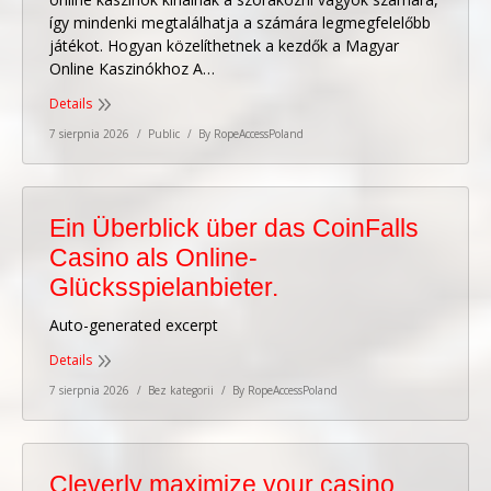
így mindenki megtalálhatja a számára legmegfelelőbb
játékot. Hogyan közelíthetnek a kezdők a Magyar
Online Kaszinókhoz A…
Details
7 sierpnia 2026
Public
By
RopeAccessPoland
Ein Überblick über das CoinFalls
Casino als Online-
Glücksspielanbieter.
Auto-generated excerpt
Details
7 sierpnia 2026
Bez kategorii
By
RopeAccessPoland
Cleverly maximize your casino