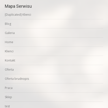
Mapa Serwisu
[Duplicated] Klienci
Blog
Galeria
Home
Klienci
Kontakt
Oferta
Oferta brudnopis
Praca
Sklep
test