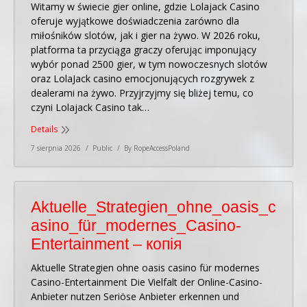
Witamy w świecie gier online, gdzie Lolajack Casino
oferuje wyjątkowe doświadczenia zarówno dla
miłośników slotów, jak i gier na żywo. W 2026 roku,
platforma ta przyciąga graczy oferując imponujący
wybór ponad 2500 gier, w tym nowoczesnych slotów
oraz LolaJack casino emocjonujących rozgrywek z
dealerami na żywo. Przyjrzyjmy się bliżej temu, co
czyni Lolajack Casino tak…
Details
7 sierpnia 2026
Public
By
RopeAccessPoland
Aktuelle_Strategien_ohne_oasis_c
asino_für_modernes_Casino-
Entertainment – копія
Aktuelle Strategien ohne oasis casino für modernes
Casino-Entertainment Die Vielfalt der Online-Casino-
Anbieter nutzen Seriöse Anbieter erkennen und