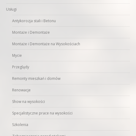
Usługi
Antykorozja stali i Betonu
Montaże i Demontaże
Montaże i Demontaże na Wysokościach
Mycie
Przeglądy
Remonty mieszkań i domów
Renowacje
Show na wysokości
Specjalistyczne prace na wysokości
Szkolenia