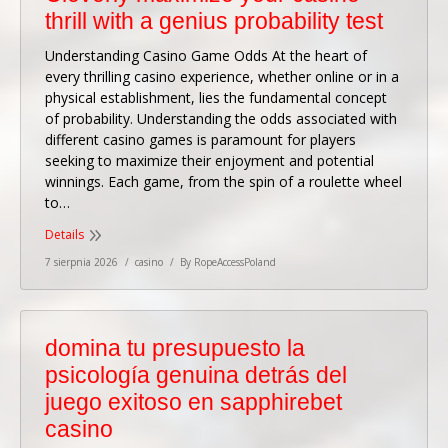
thrill with a genius probability test
Understanding Casino Game Odds At the heart of
every thrilling casino experience, whether online or in a
physical establishment, lies the fundamental concept
of probability. Understanding the odds associated with
different casino games is paramount for players
seeking to maximize their enjoyment and potential
winnings. Each game, from the spin of a roulette wheel
to…
Details
7 sierpnia 2026
casino
By
RopeAccessPoland
domina tu presupuesto la
psicología genuina detrás del
juego exitoso en sapphirebet
casino