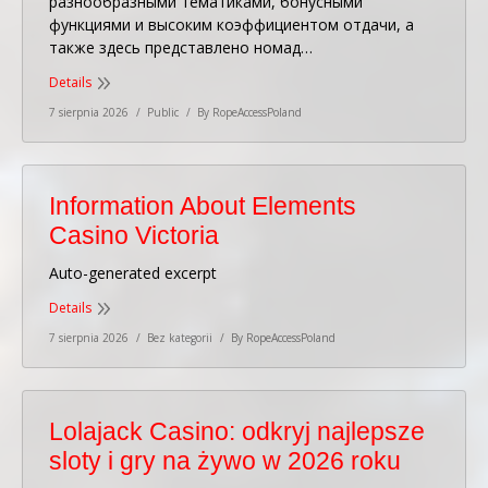
разнообразными тематиками, бонусными
функциями и высоким коэффициентом отдачи, а
также здесь представлено номад…
Details
7 sierpnia 2026
Public
By
RopeAccessPoland
Information About Elements
Casino Victoria
Auto-generated excerpt
Details
7 sierpnia 2026
Bez kategorii
By
RopeAccessPoland
Lolajack Casino: odkryj najlepsze
sloty i gry na żywo w 2026 roku