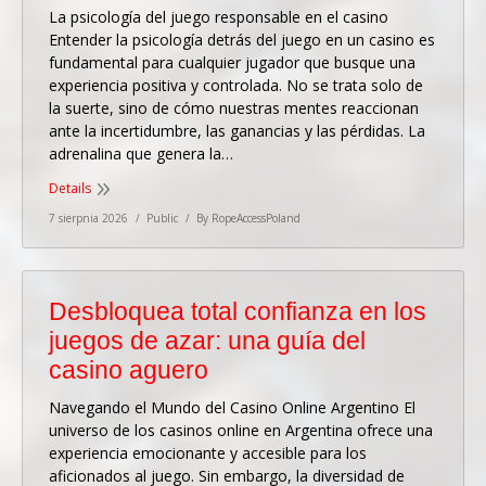
La psicología del juego responsable en el casino
Entender la psicología detrás del juego en un casino es
fundamental para cualquier jugador que busque una
experiencia positiva y controlada. No se trata solo de
la suerte, sino de cómo nuestras mentes reaccionan
ante la incertidumbre, las ganancias y las pérdidas. La
adrenalina que genera la…
Details
7 sierpnia 2026
Public
By
RopeAccessPoland
Desbloquea total confianza en los
juegos de azar: una guía del
casino aguero
Navegando el Mundo del Casino Online Argentino El
universo de los casinos online en Argentina ofrece una
experiencia emocionante y accesible para los
aficionados al juego. Sin embargo, la diversidad de