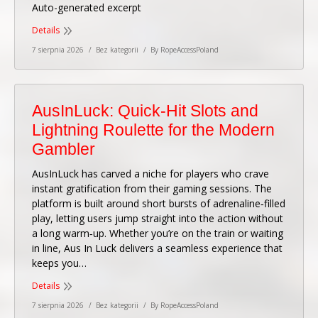
Auto-generated excerpt
Details
7 sierpnia 2026
Bez kategorii
By
RopeAccessPoland
AusInLuck: Quick‑Hit Slots and
Lightning Roulette for the Modern
Gambler
AusInLuck has carved a niche for players who crave
instant gratification from their gaming sessions. The
platform is built around short bursts of adrenaline‑filled
play, letting users jump straight into the action without
a long warm‑up. Whether you’re on the train or waiting
in line, Aus In Luck delivers a seamless experience that
keeps you…
Details
7 sierpnia 2026
Bez kategorii
By
RopeAccessPoland