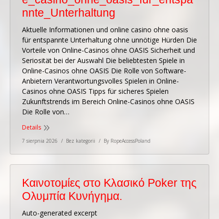
nnte_Unterhaltung
Aktuelle Informationen und online casino ohne oasis
für entspannte Unterhaltung ohne unnötige Hürden Die
Vorteile von Online-Casinos ohne OASIS Sicherheit und
Seriosität bei der Auswahl Die beliebtesten Spiele in
Online-Casinos ohne OASIS Die Rolle von Software-
Anbietern Verantwortungsvolles Spielen in Online-
Casinos ohne OASIS Tipps für sicheres Spielen
Zukunftstrends im Bereich Online-Casinos ohne OASIS
Die Rolle von…
Details
7 sierpnia 2026
Bez kategorii
By
RopeAccessPoland
Καινοτομίες στο Κλασικό Poker της
Ολυμπία Κυνήγημα.
Auto-generated excerpt