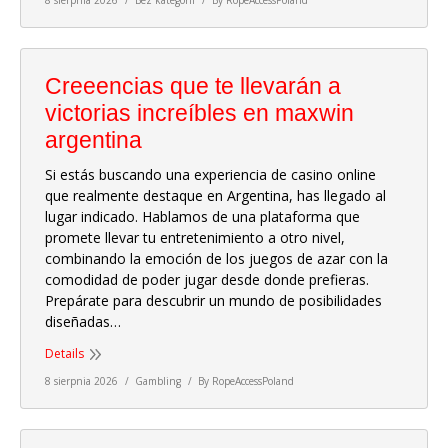
8 sierpnia 2026
Bez kategorii
By
RopeAccessPoland
KONTAKT
Creeencias que te llevarán a
victorias increíbles en maxwin
argentina
Si estás buscando una experiencia de casino online
que realmente destaque en Argentina, has llegado al
lugar indicado. Hablamos de una plataforma que
promete llevar tu entretenimiento a otro nivel,
combinando la emoción de los juegos de azar con la
comodidad de poder jugar desde donde prefieras.
Prepárate para descubrir un mundo de posibilidades
diseñadas…
Details
8 sierpnia 2026
Gambling
By
RopeAccessPoland