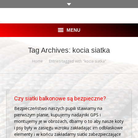
MENU
HOME
Tag Archives:
kocia siatka
You are here:
SKLEP
Home
Entries tagged with "kocia siatka"
OFERTA
BLOG
Czy siatki balkonowe są bezpieczne?
GALERIA
Bezpieczeństwo naszych pupili stawiamy na
pierwszym planie, kupujemy nadajniki GPS i
KLIENCI
montujemy je w obrożach, dbamy o to aby nasze koty
i psy były w zasięgu wzroku zakładając im odblaskowe
PRACA
elementy i w końcu zakładamy siatki zabezpieczające