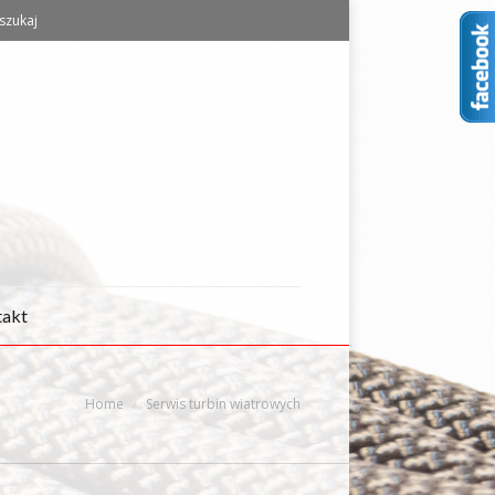
szukaj
takt
Home
Serwis turbin wiatrowych