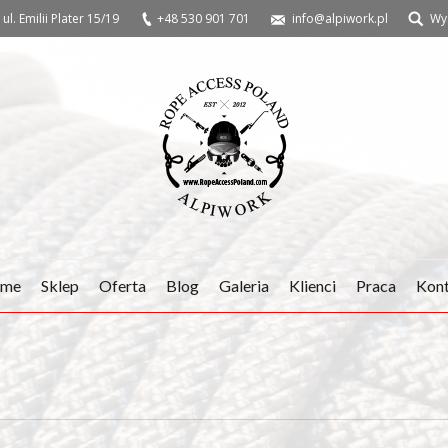
ul. Emilii Plater 15/19
+48 530 901 701
info@alpiwork.pl
Wy
me
Sklep
Oferta
Blog
Galeria
Klienci
Praca
Kon
You are here: