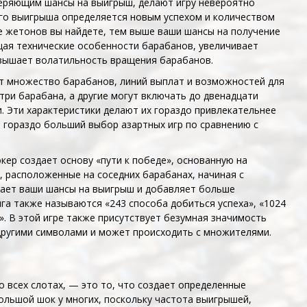
еряющим шансы на выигрыш, делают игру невероятно
го выигрыша определяется новым успехом и количеством
е жетонов вы найдете, тем выше ваши шансы на получение
ая технические особенности барабанов, увеличивает
вышает волатильность вращения барабанов.
ют множество барабанов, линий выплат и возможностей для
 три барабана, а другие могут включать до двенадцати
. Эти характеристики делают их гораздо привлекательнее
 гораздо больший выбор азартных игр по сравнению с
окер создает основу «пути к победе», основанную на
 расположенные на соседних барабанах, начиная с
вает ваши шансы на выигрыш и добавляет больше
нга также называются «243 способа добиться успеха», «1024
». В этой игре также присутствует безумная значимость
 другими символами и может происходить с множителями.
 всех слотах, — это то, что создает определенные
ольшой шок у многих, поскольку частота выигрышей,