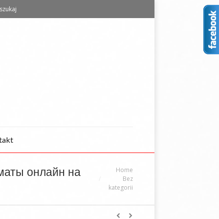
szukaj
takt
маты онлайн на
Home
You are here:
Bez
kategorii