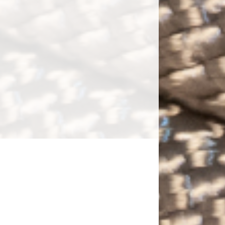
icken_road_game_um_teste_de_habilidade_vi