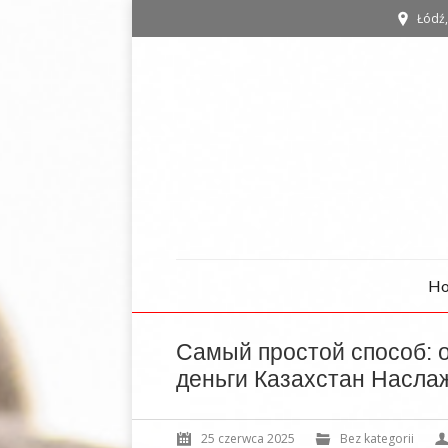
Łódź, 
H
Самый простой способ: о
деньги Казахстан Наслаж
25 czerwca 2025
Bez kategorii