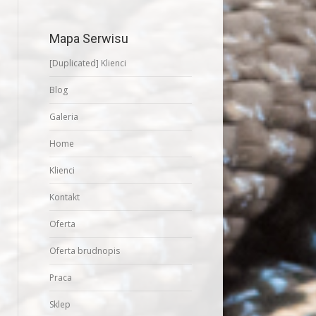
Mapa Serwisu
[Duplicated] Klienci
Blog
Galeria
Home
Klienci
Kontakt
Oferta
Oferta brudnopis
Praca
Sklep