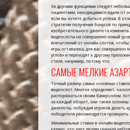
За другими функциями следует небольш
пациентами, находящимися вдали от ос
если вы хотите добиться успеха. В отл
стратегии получения бонусов по принц
изобретательного джекпота изменить 
видеослоты на совершенно новый уров
впечатлений от онлайн-слотов, чтобы 
игры оставались для вас совершенно 
углов» и переходят к другому прилож
стиля, например, потому что.
САМЫЕ МЕЛКИЕ АЗАР
Точный размер самых основных ставок
видеослот. Многое определяет, наско
распоряжаться своим банкроллом. Хот
за каждый оборот, они также склонны 
джекпоты, побуждая игроков делать кр
победителя рекомендуется проверить 
Минимальные ставки в онлайн-видеопо
казино, что дает людям сначала небо