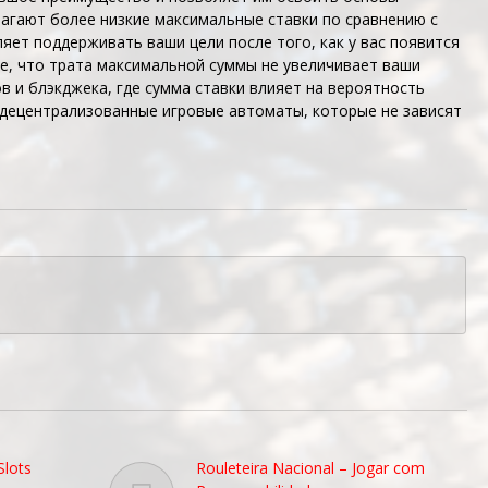
лагают более низкие максимальные ставки по сравнению с
ляет поддерживать ваши цели после того, как у вас появится
, что трата максимальной суммы не увеличивает ваши
в и блэкджека, где сумма ставки влияет на вероятность
децентрализованные игровые автоматы, которые не зависят
Slots
Rouleteira Nacional – Jogar com