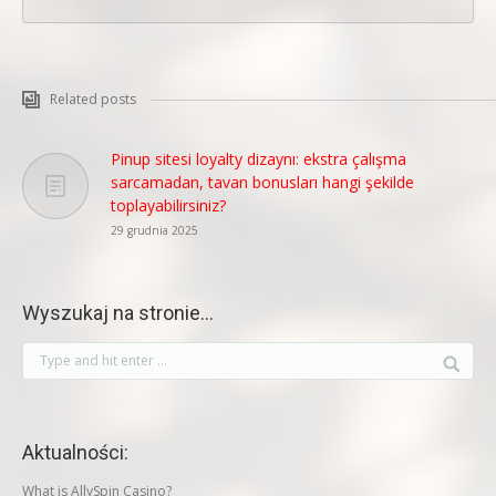
Related posts
Pinup sitesi loyalty dizaynı: ekstra çalışma
sarcamadan, tavan bonusları hangi şekilde
toplayabilirsiniz?
29 grudnia 2025
Wyszukaj na stronie…
Aktualności:
What is AllySpin Casino?