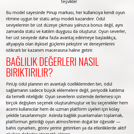
teşvikler
Bu model sayesinde Pinup markası, her kullanıcıya kendi oyun
ritmine uygun bir statü artışı modeli kazandırır. Ödül
seviyelerinin bir üst düzeye çıkması yalnızca bonus değil, aynı
zamanda statü ve katılım duygusu da oluşturur. Oyun severler,
her üst seviyede daha fazla avantaj edinmeye başladıkça,
altyapıyla olan ilişkisel güçlerini pekiştirir ve deneyimlerini
istikrarlı bir kazanım macerasına haline getirir.
BAĞLILIK DEĞERLERI NASIL
BIRIKTIRILIR?
PinUp ödül planının en avantajlı özelliklerinden biri, ödül
sağlamanın sadece büyük eklemelere değil, periyodik katılıma
da temelli niteliğidir. Oyun severlerin sistemde ilerlemesi için
birçok değişken seçenek oluşturulmuştur ve bu seçenekler hem
acemi kullanıcılar hem de uzman platform üyeleri için kolay
şekilde tasarlanmıştır. Aslında bağlılık puanlamaları toplamak,
platformun getirdiği oyun atmosferinin doğal bir öğesidir —
bahis oynarken, görev yerine getirirken ya da etkinliklerde aktif