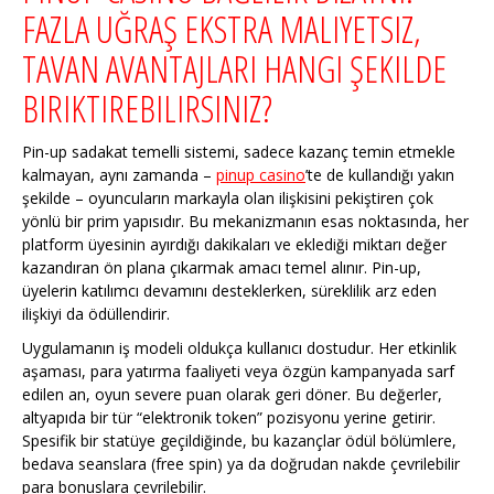
FAZLA UĞRAŞ EKSTRA MALIYETSIZ,
KONTAKT
TAVAN AVANTAJLARI HANGI ŞEKILDE
BIRIKTIREBILIRSINIZ?
Pin-up sadakat temelli sistemi, sadece kazanç temin etmekle
kalmayan, aynı zamanda –
pinup casino
’te de kullandığı yakın
şekilde – oyuncuların markayla olan ilişkisini pekiştiren çok
yönlü bir prim yapısıdır. Bu mekanizmanın esas noktasında, her
platform üyesinin ayırdığı dakikaları ve eklediği miktarı değer
kazandıran ön plana çıkarmak amacı temel alınır. Pin-up,
üyelerin katılımcı devamını desteklerken, süreklilik arz eden
ilişkiyi da ödüllendirir.
Uygulamanın iş modeli oldukça kullanıcı dostudur. Her etkinlik
aşaması, para yatırma faaliyeti veya özgün kampanyada sarf
edilen an, oyun severe puan olarak geri döner. Bu değerler,
altyapıda bir tür “elektronik token” pozisyonu yerine getirir.
Spesifik bir statüye geçildiğinde, bu kazançlar ödül bölümlere,
bedava seanslara (free spin) ya da doğrudan nakde çevrilebilir
para bonuslara çevrilebilir.