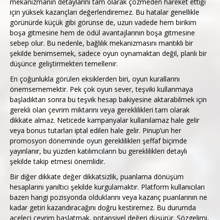
mekanizmanın detaylarını tam olarak çözmeden hareket ettiği
için yüksek kazançları değerlendiremez. Bu hatalar genellikle
görünürde küçük gibi görünse de, uzun vadede hem birikim
boşa gitmesine hem de ödül avantajlarının boşa gitmesine
sebep olur. Bu nedenle, bağlılık mekanizmasını mantıklı bir
şekilde benimsemek, sadece oyun oynamaktan değil, planlı bir
düşünce geliştirmekten temellenir.
En çoğunlukla görülen eksiklerden biri, oyun kurallarını
önemsememektir. Pek çok oyun sever, teşviki kullanmaya
başladıktan sonra bu teşvik hesap bakiyesine aktarabilmek için
gerekli olan çevrim miktarını veya gereklilikleri tam olarak
dikkate almaz. Neticede kampanyalar kullanılamaz hale gelir
veya bonus tutarları iptal edilen hale gelir. Pinup’un her
promosyon döneminde oyun gereklilikleri şeffaf biçimde
yayınlanır, bu yüzden katılımcıların bu gereklilikleri detaylı
şekilde takip etmesi önemlidir.
Bir diğer dikkate değer dikkatsizlik, puanlama dönüşüm
hesaplarını yanıltıcı şekilde kurgulamaktır. Platform kullanıcıları
bazen hangi pozisyonda olduklarını veya kazanç puanlarının ne
kadar getiri kazandıracağını doğru kestiremez. Bu durumda
aceleci çevrim başlatmak, potansiyel değeri düşürür. Sözgelimi,