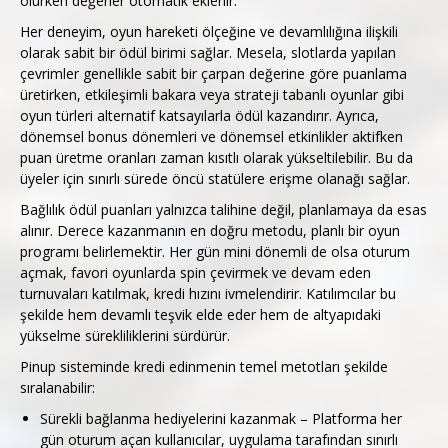
olurken değerler otomatik eklenir.
Her deneyim, oyun hareketi ölçeğine ve devamlılığına ilişkili
olarak sabit bir ödül birimi sağlar. Mesela, slotlarda yapılan
çevrimler genellikle sabit bir çarpan değerine göre puanlama
üretirken, etkileşimli bakara veya strateji tabanlı oyunlar gibi
oyun türleri alternatif katsayılarla ödül kazandırır. Ayrıca,
dönemsel bonus dönemleri ve dönemsel etkinlikler aktifken
puan üretme oranları zaman kısıtlı olarak yükseltilebilir. Bu da
üyeler için sınırlı sürede öncü statülere erişme olanağı sağlar.
Bağlılık ödül puanları yalnızca talihine değil, planlamaya da esas
alınır. Derece kazanmanın en doğru metodu, planlı bir oyun
programı belirlemektir. Her gün mini dönemli de olsa oturum
açmak, favori oyunlarda spin çevirmek ve devam eden
turnuvaları katılmak, kredi hızını ivmelendirir. Katılımcılar bu
şekilde hem devamlı teşvik elde eder hem de altyapıdaki
yükselme sürekliliklerini sürdürür.
Pinup sisteminde kredi edinmenin temel metotları şekilde
sıralanabilir:
Sürekli bağlanma hediyelerini kazanmak – Platforma her
gün oturum açan kullanıcılar, uygulama tarafından sınırlı