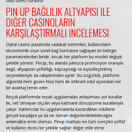
ödül süreci sürdürür.
PIN UP BAĞLILIK ALTYAPISI ILE
DIĞER CASINOLARIN
KARŞILAŞTIRMALI INCELEMESI
Dijital casino pazarında sadakat sistemleri, kullanıcıların
ekosistemle uzun süreli bağ kurmasını sağlayan en belirgin
parametrelerden biridir. Ancak her platform bu modeli değişik
şekilde yönetir. PinUp, bu alanda yalnızca promosyon oranıyla
değil, altyapının şeffaflığı, kapsayıcılığı ve kişiselleştirilmiş
seçenekleriyle da rakiplerinden ayrılır. Bu özgünlük, platform
algısında hem güven hissi hem de istikrarlı ödül açısından net
bir avantaj temin eder.
Birçok platformda teşvik uygulamaları anlaşılması zor kurallar
ile, net olmayan ölçüler veya katmanlı dönüştürme kurallarıyla
çalışır. Katılımcılar bu uygulamalarda kazandıkları ödüllerin
gerçek karşılığını ya da ne zaman değerlendirilebileceğini
anlamakta emin olamaz. Pinup markası ise tüm süreçleri şeffaf
ve kullanıcı dostu bir şekilde sağlar: değer elde etme