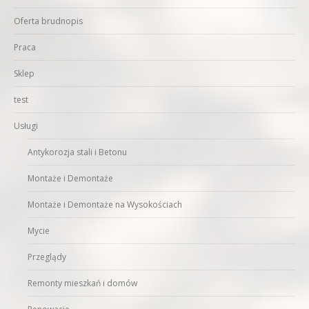
Oferta brudnopis
Praca
Sklep
test
Usługi
Antykorozja stali i Betonu
Montaże i Demontaże
Montaże i Demontaże na Wysokościach
Mycie
Przeglądy
Remonty mieszkań i domów