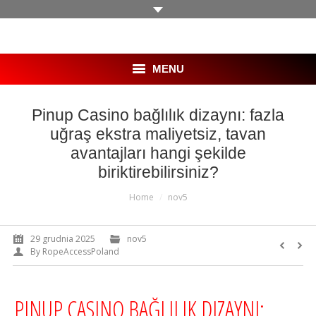
MENU
HOME
Pinup Casino bağlılık dizaynı: fazla
uğraş ekstra maliyetsiz, tavan
SKLEP
avantajları hangi şekilde
biriktirebilirsiniz?
OFERTA
You are here:
Home
nov5
BLOG
GALERIA
29 grudnia 2025
nov5
By
RopeAccessPoland
KLIENCI
PRACA
PINUP CASINO BAĞLILIK DIZAYNI: