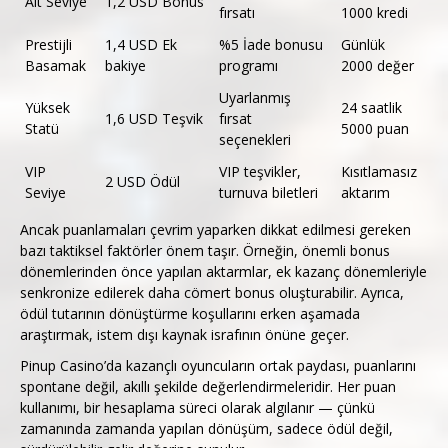
Alt Seviye
1,2 USD Bonus
fırsatı
1000 kredi
Prestijli
1,4 USD Ek
%5 İade bonusu
Günlük
Basamak
bakiye
programı
2000 değer
Uyarlanmış
Yüksek
24 saatlik
1,6 USD Teşvik
fırsat
Statü
5000 puan
seçenekleri
VIP
VIP teşvikler,
Kısıtlamasız
2 USD Ödül
Seviye
turnuva biletleri
aktarım
Ancak puanlamaları çevrim yaparken dikkat edilmesi gereken
bazı taktiksel faktörler önem taşır. Örneğin, önemli bonus
dönemlerinden önce yapılan aktarmlar, ek kazanç dönemleriyle
senkronize edilerek daha cömert bonus oluşturabilir. Ayrıca,
ödül tutarının dönüştürme koşullarını erken aşamada
araştırmak, istem dışı kaynak israfının önüne geçer.
Pinup Casino’da kazançlı oyuncuların ortak paydası, puanlarını
spontane değil, akıllı şekilde değerlendirmeleridir. Her puan
kullanımı, bir hesaplama süreci olarak algılanır — çünkü
zamanında zamanda yapılan dönüşüm, sadece ödül değil,