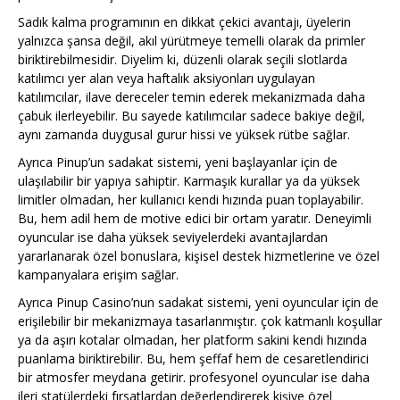
Sadık kalma programının en dikkat çekici avantajı, üyelerin
yalnızca şansa değil, akıl yürütmeye temelli olarak da primler
biriktirebilmesidir. Diyelim ki, düzenli olarak seçili slotlarda
katılımcı yer alan veya haftalık aksiyonları uygulayan
katılımcılar, ilave dereceler temin ederek mekanizmada daha
çabuk ilerleyebilir. Bu sayede katılımcılar sadece bakiye değil,
aynı zamanda duygusal gurur hissi ve yüksek rütbe sağlar.
Ayrıca Pinup’un sadakat sistemi, yeni başlayanlar için de
ulaşılabilir bir yapıya sahiptir. Karmaşık kurallar ya da yüksek
limitler olmadan, her kullanıcı kendi hızında puan toplayabilir.
Bu, hem adil hem de motive edici bir ortam yaratır. Deneyimli
oyuncular ise daha yüksek seviyelerdeki avantajlardan
yararlanarak özel bonuslara, kişisel destek hizmetlerine ve özel
kampanyalara erişim sağlar.
Ayrıca Pinup Casino’nun sadakat sistemi, yeni oyuncular için de
erişilebilir bir mekanizmaya tasarlanmıştır. çok katmanlı koşullar
ya da aşırı kotalar olmadan, her platform sakini kendi hızında
puanlama biriktirebilir. Bu, hem şeffaf hem de cesaretlendirici
bir atmosfer meydana getirir. profesyonel oyuncular ise daha
ileri statülerdeki fırsatlardan değerlendirerek kişiye özel