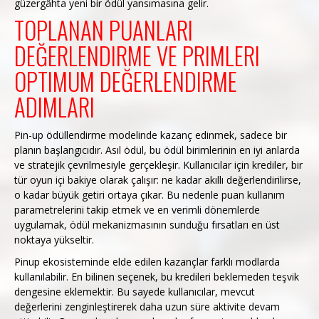
güzergâhta yeni bir ödül yansımasına gelir.
TOPLANAN PUANLARI
DEĞERLENDIRME VE PRIMLERI
OPTIMUM DEĞERLENDIRME
ADIMLARI
Pin-up ödüllendirme modelinde kazanç edinmek, sadece bir
planın başlangıcıdır. Asıl ödül, bu ödül birimlerinin en iyi anlarda
ve stratejik çevrilmesiyle gerçekleşir. Kullanıcılar için krediler, bir
tür oyun içi bakiye olarak çalışır: ne kadar akıllı değerlendirilirse,
o kadar büyük getiri ortaya çıkar. Bu nedenle puan kullanım
parametrelerini takip etmek ve en verimli dönemlerde
uygulamak, ödül mekanizmasının sunduğu fırsatları en üst
noktaya yükseltir.
Pinup ekosisteminde elde edilen kazançlar farklı modlarda
kullanılabilir. En bilinen seçenek, bu kredileri beklemeden teşvik
dengesine eklemektir. Bu sayede kullanıcılar, mevcut
değerlerini zenginleştirerek daha uzun süre aktivite devam