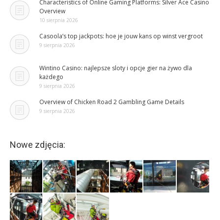
Characteristics of Online Gaming Platforms: Silver Ace Casino
Overview
10 sierpnia 2026
Casoola’s top jackpots: hoe je jouw kans op winst vergroot
9 sierpnia 2026
Wintino Casino: najlepsze sloty i opcje gier na żywo dla
każdego
9 sierpnia 2026
Overview of Chicken Road 2 Gambling Game Details
9 sierpnia 2026
Nowe zdjęcia: