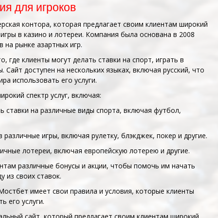
я для игроков
рская контора, которая предлагает своим клиентам широкий
, игры в казино и лотереи. Компания была основана в 2008
в на рынке азартных игр.
, где клиенты могут делать ставки на спорт, играть в
ы. Сайт доступен на нескольких языках, включая русский, что
ира использовать его услуги.
рокий спектр услуг, включая:
ть ставки на различные виды спорта, включая футбол,
в различные игры, включая рулетку, блэкджек, покер и другие.
личные лотереи, включая европейскую лотерею и другие.
нтам различные бонусы и акции, чтобы помочь им начать
у из своих ставок.
 Мостбет имеет свои правила и условия, которые клиенты
ь его услуги.
альный сайт, который предлагает своим клиентам широкий