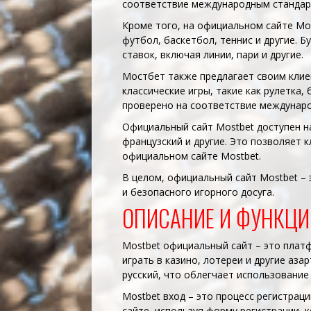
соответствие международным стандар
Кроме того, на официальном сайте Mo
футбол, баскетбол, теннис и другие. 
ставок, включая линии, пари и другие.
Мостбет также предлагает своим клие
классические игры, такие как рулетка,
проверено на соответствие междунар
Официальный сайт Mostbet доступен на
французский и другие. Это позволяет к
официальном сайте Mostbet.
В целом, официальный сайт Mostbet – 
и безопасного игорного досуга.
ОПИСАНИЕ И ФУНКЦИ
Mostbet официальный сайт – это платф
играть в казино, лотереи и другие аза
русский, что облегчает использование 
Mostbet вход – это процесс регистраци
сайте, используя форму регистрации, 