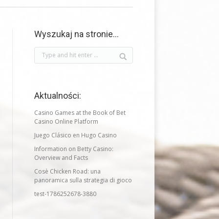
Wyszukaj na stronie…
Aktualności:
Casino Games at the Book of Bet
Casino Online Platform
Juego Clásico en Hugo Casino
Information on Betty Casino:
Overview and Facts
Cosè Chicken Road: una
panoramica sulla strategia di gioco
test-1786252678-3880