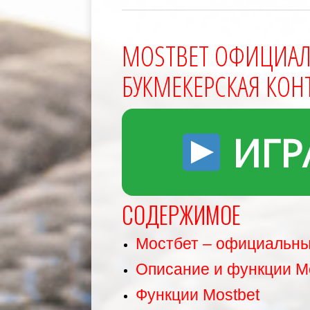
MOSTBET ОФИЦИАЛ
БУКМЕКЕРСКАЯ КОН
ИГР
СОДЕРЖИМОЕ
Мостбет – официальный
Описание и функции M
Функции Mostbet