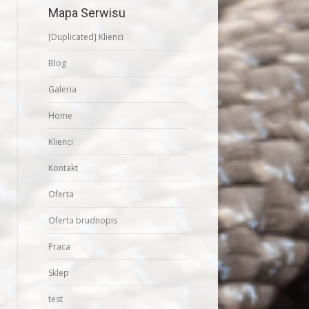
Mapa Serwisu
[Duplicated] Klienci
Blog
Galeria
Home
Klienci
Kontakt
Oferta
Oferta brudnopis
Praca
Sklep
test