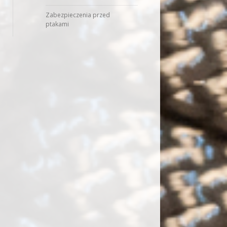
Zabezpieczenia przed
ptakami