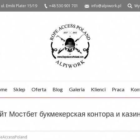
ul. Emilii Plater 15/19
+48 530 901 701
info@alpiwork.pl
Wy
ome
Sklep
Oferta
Blog
Galeria
Klienci
Praca
Kon
т Мостбет букмекерская контора и казин
eAccessPoland