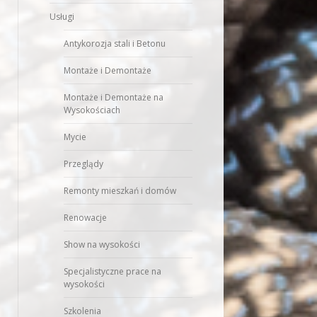
Usługi
Antykorozja stali i Betonu
Montaże i Demontaże
Montaże i Demontaże na
Wysokościach
Mycie
Przeglądy
Remonty mieszkań i domów
Renowacje
Show na wysokości
Specjalistyczne prace na
wysokości
Szkolenia