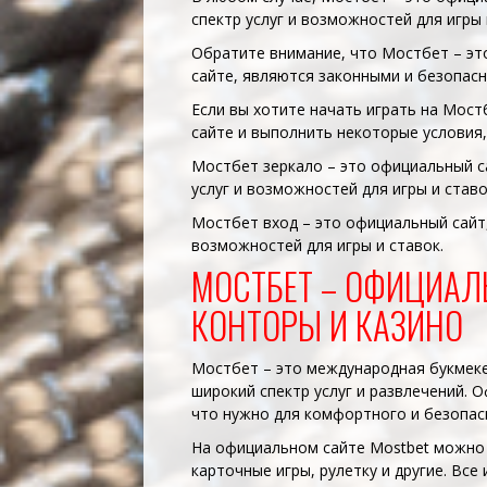
спектр услуг и возможностей для игры 
Обратите внимание, что Мостбет – это
сайте, являются законными и безопас
Если вы хотите начать играть на Мос
сайте и выполнить некоторые условия,
Мостбет зеркало – это официальный с
услуг и возможностей для игры и ставо
Мостбет вход – это официальный сайт,
возможностей для игры и ставок.
МОСТБЕТ – ОФИЦИАЛ
КОНТОРЫ И КАЗИНО
Мостбет – это международная букмеке
широкий спектр услуг и развлечений. О
что нужно для комфортного и безопасн
На официальном сайте Mostbet можно 
карточные игры, рулетку и другие. Все