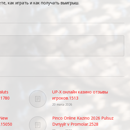
те, как играть и как получать выигрыш.
aluts
UP-X онлайн казино отзывы
l.1780
игроков.1513
20 marca 2026
 New
Pinco Online Kazino 2026 Pulsuz
.15050
Dvriyylr v Promolar.2528