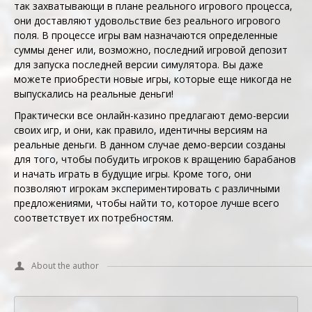
так захватывающи в плане реального игрового процесса,
они доставляют удовольствие без реального игрового
поля. В процессе игры вам назначаются определенные
суммы денег или, возможно, последний игровой депозит
для запуска последней версии симулятора. Вы даже
можете приобрести новые игры, которые еще никогда не
выпускались на реальные деньги!
Практически все онлайн-казино предлагают демо-версии
своих игр, и они, как правило, идентичны версиям на
реальные деньги. В данном случае демо-версии созданы
для того, чтобы побудить игроков к вращению барабанов
и начать играть в будущие игры. Кроме того, они
позволяют игрокам экспериментировать с различными
предложениями, чтобы найти то, которое лучше всего
соответствует их потребностям.
About the author