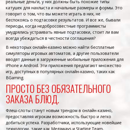
реальные деньги, у них должны быть похожие типы
катушек для нахлыста и начальные размеры и формы. Это
говорит о том, что вы можете играть в них, не
беспокоясь о подтасовке результатов. И все же, бывали
периоды, когда недобросовестные программисты
умудрялись устраивать явные подтасовки, стоит ли вам
всегда убеждаться в честности соглашения?
В некоторых онлайн-казино можно найти бесплатные
симуляторы игровых автоматов, а другие пользователи
вводят данные в загруженные мобильные приложения для
iPhone и Android. Эти приложения предлагают множество
игр, доступных в популярных онлайн-казино, таких как
BGaming.
ПРОСТО БЕЗ ОБЯЗАТЕЛЬНОГО
ЗАКАЗА БЛЮД.
Флеш-слоты станут новым трендом в онлайн-казино,
предоставляя игрокам возможность быстро и легко
добиться успеха. Разработчики, использующие новейшие
технологии, такие как Megaways и Starting Team,