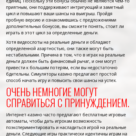
единиц. Поскольку эти бонусы обычно не являются чем-то
приятным, они поддерживают интригующий и заметный
цикл и повышают ваши шансы на выигрыш. Пройдя
пробную версию и ознакомившись с предложениями
дополнительных бонусов, вы сможете понять, стоит ли
играть в этот цикл за определенные деньги.
Хотя видеослоты на реальные деньги и обладают
определенной азартностью, они также могут быть
нестабильными. Причина в том, что в играх на реальные
деньги должен быть финансовый рычаг, и они могут
привести к большим потерям, если вы недостаточно
бдительны. Симуляторы казино предлагают простой
способ начать игру и повысить свои шансы на успех.
ОЧЕНЬ НЕМНОГИЕ МОГУТ
СПРАВИТЬСЯ С ПРИНУЖДЕНИЕМ.
Интернет-казино часто предлагают бесплатные игровые
автоматы, чтобы дать игрокам возможность
поэкспериментировать и насладиться игрой на реальные
деньги. Следующие игры практически идентичны играм на