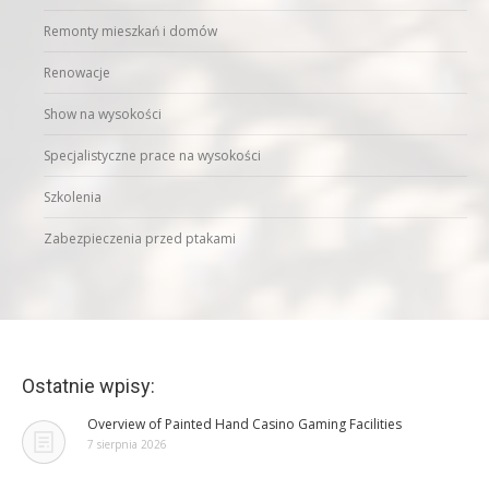
Remonty mieszkań i domów
Renowacje
Show na wysokości
Specjalistyczne prace na wysokości
Szkolenia
Zabezpieczenia przed ptakami
Ostatnie wpisy:
Overview of Painted Hand Casino Gaming Facilities
7 sierpnia 2026