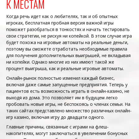
К МЕСТАМ
Когда речь идет как о любителях, так и об опытных
игроках, бесплатная пробная версия важной игры
поможет разобраться в тонкостях и начать тестировать
свои стратегии, не рискуя ни копейкой. В этом случае игра
будет похожа на игровые автоматы на реальные деньги,
поэтому вы сможете отработать необходимые правила
для получения дополнительных выигрышей, не вкладывая
ни копейки. Однако многие из них имеют такой же
процент выигрыша, как и реальные игровые автоматы.
Онлайн-рынок полностью изменил каждый бизнес,
включая даже самые запущенные предприятия. Теперь у
пациентов есть возможность играть в онлайн-казино, не
выходя из дома. Это позволяет им в будущем легко
пробовать новые игры, не беспокоясь о членах семьи. На
таких сайтах представлено множество различных онлайн-
игр казино, включая игру до двадцати одного.
Главные причины, связанные с играми на флеш-
накопителях, могут заключаться в увеличении бонусных