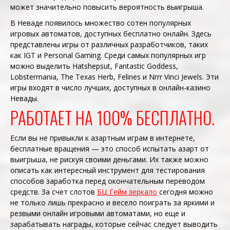
может значительно повысить вероятность выигрыша.
В Неваде появилось множество сотен популярных
игровых автоматов, доступных бесплатно онлайн. Здесь
представлены игры от различных разработчиков, таких
как IGT и Personal Gaming. Среди самых популярных игр
можно выделить Hatshepsut, Fantastic Goddess,
Lobstermania, The Texas Herb, Felines и Nrrr Vinci Jewels. Эти
игры входят в число лучших, доступных в онлайн-казино
Невады.
РАБОТАЕТ НА 100% БЕСПЛАТНО.
Если вы не привыкли к азартным играм в интернете,
бесплатные вращения — это способ испытать азарт от
выигрыша, не рискуя своими деньгами. Их также можно
описать как интересный инструмент для тестирования
способов заработка перед окончательным переводом
средств. За счет слотов
БЦ Гейм зеркало
сегодня можно
не только лишь прекрасно и весело поиграть за яркими и
резвыми онлайн игровыми автоматами, но еще и
зарабатывать награды, которые сейчас следует выводить