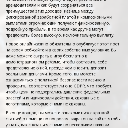
арендодателям и как будут сохраняться все
преимущества этих доходов. Разница между
фиксированной заработной платой и комиссионными
выплатами огромна: одни получают фиксированную,
подробную прибыль, в то время как другие могут
предложить более высокую, исключительную выплату.
Новое онлайн-казино обязательно опубликует этот пост
на своем веб-сайте и в своих собственных условиях. Вы
даже можете сыграть в игру бесплатно в
демонстрационном режиме, чтобы составить себе
представление о ней, прежде чем вносить депозит
реальными деньгами. Кроме того, вы можете
ознакомиться с политикой безопасности казино и
проверить, соответствует ли оно GDPR, что требует,
чтобы цели не подвергались давлению федеральных
властей и инициировали действия, связанные с
логотипами, которые с ними не связаны.
В конце концов, вы можете ознакомиться с краткой
статьей о помощи по вопросам гидратов на сайте, чтобы
узнать, как связаться с ними по нескольким важным