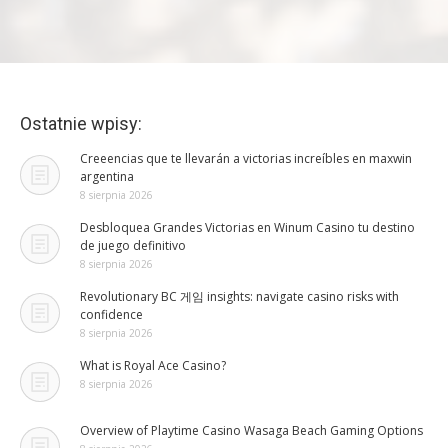
Ostatnie wpisy:
Creeencias que te llevarán a victorias increíbles en maxwin
argentina
8 sierpnia 2026
Desbloquea Grandes Victorias en Winum Casino tu destino
de juego definitivo
8 sierpnia 2026
Revolutionary BC 게임 insights: navigate casino risks with
confidence
8 sierpnia 2026
What is Royal Ace Casino?
8 sierpnia 2026
Overview of Playtime Casino Wasaga Beach Gaming Options