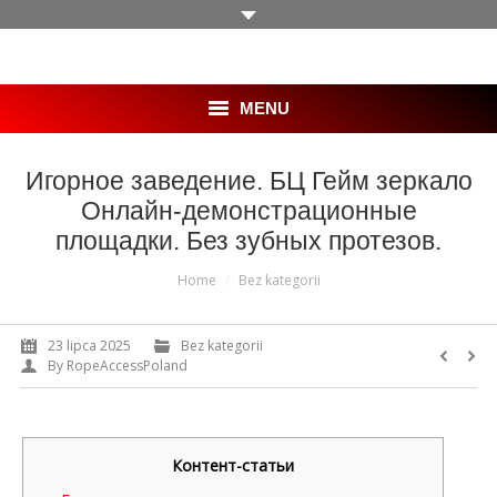
MENU
HOME
Игорное заведение. БЦ Гейм зеркало
Онлайн-демонстрационные
SKLEP
площадки. Без зубных протезов.
OFERTA
You are here:
Home
Bez kategorii
BLOG
23 lipca 2025
Bez kategorii
By
RopeAccessPoland
GALERIA
KLIENCI
Контент-статьи
PRACA