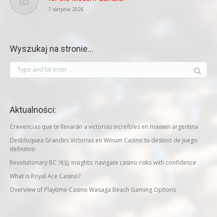
7 sierpnia 2026
Wyszukaj na stronie…
Aktualności:
Creeencias que te llevarán a victorias increíbles en maxwin argentina
Desbloquea Grandes Victorias en Winum Casino tu destino de juego
definitivo
Revolutionary BC 게임 insights: navigate casino risks with confidence
What is Royal Ace Casino?
Overview of Playtime Casino Wasaga Beach Gaming Options