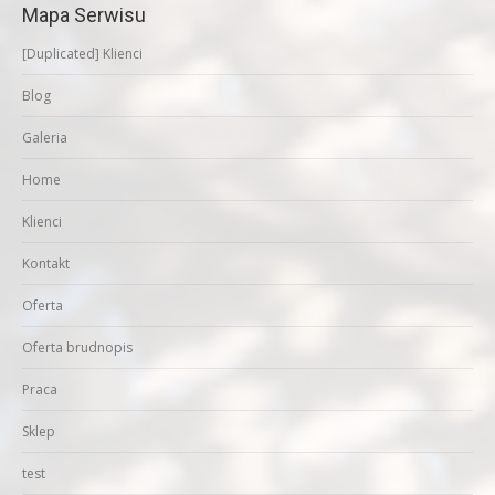
Mapa Serwisu
[Duplicated] Klienci
Blog
Galeria
Home
Klienci
Kontakt
Oferta
Oferta brudnopis
Praca
Sklep
test