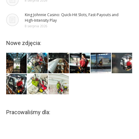
8 sierpnia 2026
King Johnnie Casino: Quick‑Hit Slots, Fast‑Payouts and
High‑Intensity Play
8 sierpnia 2026
Nowe zdjęcia:
Pracowaliśmy dla: