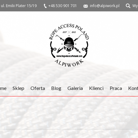
ul. Emilii Plater 15/19
+48 530 901 701
info@alpiwork.pl
Wy
me
Sklep
Oferta
Blog
Galeria
Klienci
Praca
Kon
You are here: