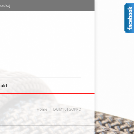
szukaj
takt
Home
DCIM101GOPRO