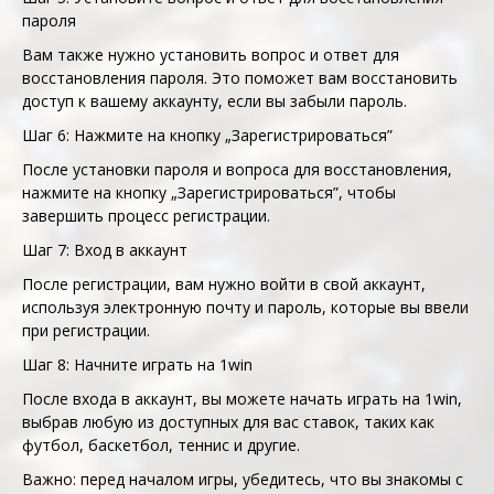
пароля
Вам также нужно установить вопрос и ответ для
восстановления пароля. Это поможет вам восстановить
доступ к вашему аккаунту, если вы забыли пароль.
Шаг 6: Нажмите на кнопку „Зарегистрироваться”
После установки пароля и вопроса для восстановления,
нажмите на кнопку „Зарегистрироваться”, чтобы
завершить процесс регистрации.
Шаг 7: Вход в аккаунт
После регистрации, вам нужно войти в свой аккаунт,
используя электронную почту и пароль, которые вы ввели
при регистрации.
Шаг 8: Начните играть на 1win
После входа в аккаунт, вы можете начать играть на 1win,
выбрав любую из доступных для вас ставок, таких как
футбол, баскетбол, теннис и другие.
Важно: перед началом игры, убедитесь, что вы знакомы с