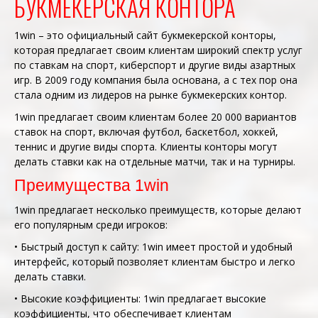
БУКМЕКЕРСКАЯ КОНТОРА
1win – это официальный сайт букмекерской конторы,
которая предлагает своим клиентам широкий спектр услуг
по ставкам на спорт, киберспорт и другие виды азартных
игр. В 2009 году компания была основана, а с тех пор она
стала одним из лидеров на рынке букмекерских контор.
1win предлагает своим клиентам более 20 000 вариантов
ставок на спорт, включая футбол, баскетбол, хоккей,
теннис и другие виды спорта. Клиенты конторы могут
делать ставки как на отдельные матчи, так и на турниры.
Преимущества 1win
1win предлагает несколько преимуществ, которые делают
его популярным среди игроков:
• Быстрый доступ к сайту: 1win имеет простой и удобный
интерфейс, который позволяет клиентам быстро и легко
делать ставки.
• Высокие коэффициенты: 1win предлагает высокие
коэффициенты, что обеспечивает клиентам