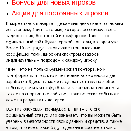
Бонусы для новых игроков
Акции для постоянных игроков
В мире ставок и азарта, где каждый день является новым
испытанием, 1вин – это имя, которое ассоциируется с
надежностью, быстротой и комфортом. 1вин – это
официальный сайт букмекерской конторы, которая уже
более 10 лет радует своих клиентов высокими
коэффициентами, широким спектром ставок и
индивидуальным подходом к каждому игроку.
1вин – это не только букмекерская контора, но и
платформа для тех, кто ищет новые возможности для
заработка. Здесь вы можете сделать ставку на любое
событие, начиная от футбола и заканчивая теннисом, а
также на спортивные события, политические события и
даже на результаты лотереи.
Один из ключевых преимуществ 1вин – это его
официальный статус. Это означает, что вы можете быть
уверены в безопасности своих данных и средств, а также
в том, что все ставки будут сделаны в соответствии с