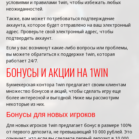
условиями и правилами 1win, чтобы избежать любых
неожиданностей.
Также, вам может потребоваться подтверждение
аккаунта, которое будет отправлено на ваш электронный
адрес. Проверьте свой электронный адрес, чтобы
подтвердить аккаунт.
Если у вас возникнут какие-либо вопросы или проблемы,
вы можете обратиться к поддержке 1win, которая
работает 24/7.
БОНУСЫ И АКЦИИ НА 1WIN
Букмекерская контора 1win предлагает своим клиентам
множество бонусов и акций, чтобы сделать игру еще
более интересной и выгодной. Ниже мы рассмотрим
некоторые из них.
Бонусы для новых игроков
Для новых игроков 1win предлагает бонус в размере 100%
от первого депозита, не превышающий 10 000 рублей. Это
означает, что если вы сделаете первый депозит в 10 000