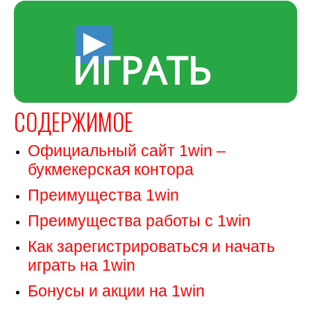
KONTAKT
ИГРАТЬ
СОДЕРЖИМОЕ
Официальный сайт 1win –
букмекерская контора
Преимущества 1win
Преимущества работы с 1win
Как зарегистрироваться и начать
играть на 1win
Бонусы и акции на 1win