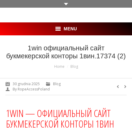
MENU
HOME
1win официальный сайт
букмекерской конторы 1вин.17374 (2)
SKLEP
You are here:
Home
Blog
OFERTA
30 grudnia 2025
Blog
BLOG
By
RopeAccessPoland
GALERIA
1WIN — ОФИЦИАЛЬНЫЙ САЙТ
KLIENCI
БУКМЕКЕРСКОЙ КОНТОРЫ 1ВИН
PRACA