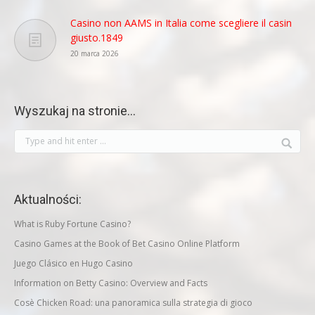
Casino non AAMS in Italia come scegliere il casin
giusto.1849
20 marca 2026
Wyszukaj na stronie…
Aktualności:
What is Ruby Fortune Casino?
Casino Games at the Book of Bet Casino Online Platform
Juego Clásico en Hugo Casino
Information on Betty Casino: Overview and Facts
Cosè Chicken Road: una panoramica sulla strategia di gioco