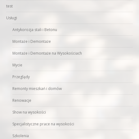
test
Usługi
Antykorozja stali i Betonu
Montaże i Demontaże
Montaże i Demontaże na Wysokościach
Mycie
Przeglądy
Remonty mieszkań i domów
Renowacje
Show na wysokości
Specjalistyczne prace na wysokości
Szkolenia