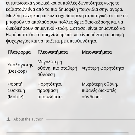
εντυπωσιακά γραφικά και οι πολλές δυνατότητες νίκης το
καθιστούν ένα από τα πιο δημοφιλή παιχνίδια στην αγορά.
Με λίγη τύχη και μια καλά σχεδιασμένη στρατηγική, οι παίκτες
μπορούν να απολαύσουν πολλές ώρες διασκέδασης και να
διεκδικήσουν σημαντικά κέρδη. Ωστόσο, είναι σημαντικό να
θυμόμαστε ότι το παιχνίδι πρέπει να είναι πάντα μια μορφή
ψυχαγωγίας και να παίζεται με υπευθυνότητα.
Πλατφόρμα
Πλεονεκτήματα
Μειονεκτήματα
Μεγαλύτερη
Υπολογιστής
οθόνη, πιο σταθερή
Λιγότερη φορητότητα
(Desktop)
σύνδεση
Φορητή
Φορητότητα,
Μικρότερη οθόνη,
Συσκευή
πρόσβαση
πιθανές διακοπές
(Mobile)
οπουδήποτε
σύνδεσης
About the author