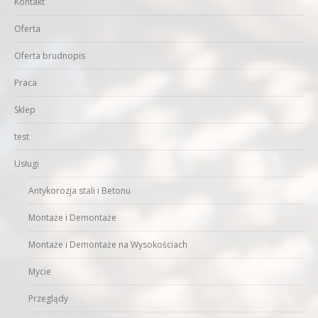
Kontakt
Oferta
Oferta brudnopis
Praca
Sklep
test
Usługi
Antykorozja stali i Betonu
Montaże i Demontaże
Montaże i Demontaże na Wysokościach
Mycie
Przeglądy