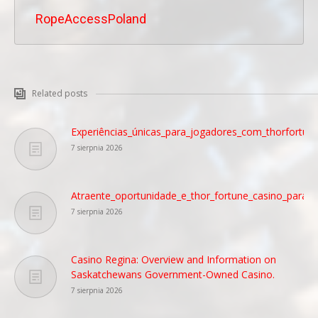
RopeAccessPoland
Related posts
Experiências_únicas_para_jogadores_com_thorfortune
7 sierpnia 2026
Atraente_oportunidade_e_thor_fortune_casino_para_
7 sierpnia 2026
Casino Regina: Overview and Information on
Saskatchewans Government-Owned Casino.
7 sierpnia 2026